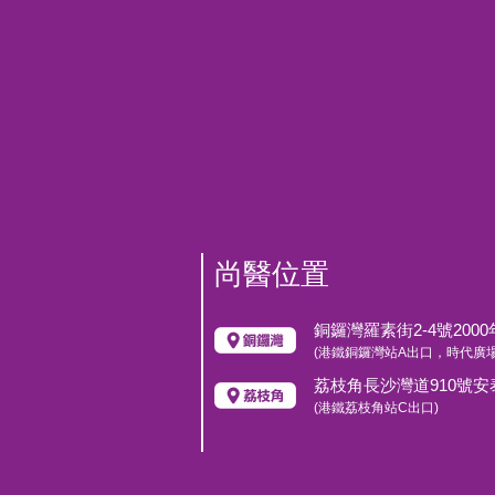
尚醫位置
銅鑼灣羅素街2-4號200
(港鐵銅鑼灣站A出口，時代廣場
荔枝角長沙灣道910號安
(港鐵荔枝角站C出口)