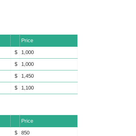
Price
$
1,000
$
1,000
$
1,450
$
1,100
Price
$
850