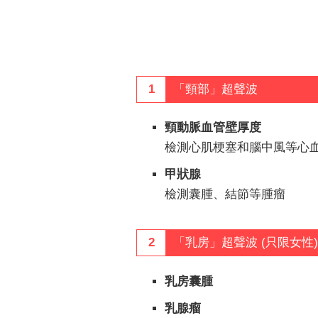
1
「頸部」超聲波
頸動脈血管壁厚度
檢測心肌梗塞和腦中風等心
甲狀腺
檢測囊腫、結節等腫瘤
2
「乳房」超聲波 (只限女性)
乳房囊腫
乳腺瘤