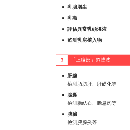
乳腺增生
乳癌
評估異常乳頭溢液
監測乳房植入物
3
「上腹部」超聲波
肝臟
檢測脂肪肝、肝硬化等
膽囊
檢測膽結石、膽息肉等
胰臟
檢測胰腺炎等