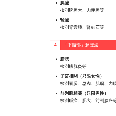
脾臟
檢測脾腫大、肉芽腫等
腎臟
檢測腎囊腫、腎結石等
4
「下腹部」超聲波
膀胱
檢測膀胱炎等
子宮相關（只限女性）
檢測囊腫、息肉、肌瘤、內
前列腺相關（只限男性）
檢測腫瘤、肥大、前列腺癌