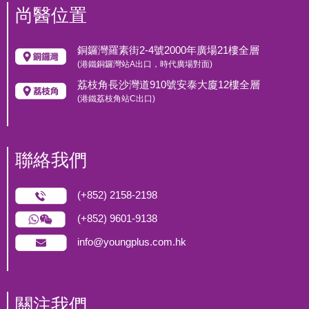
尚醫位置
紅血球沉降率
銅鑼灣羅素街2-4號2000年廣場21樓全層
痛風
(港鐵銅鑼灣站A出口，時代廣場對面)
荔枝角長沙灣道910號安泰大廈12樓全層
尿酸
(港鐵荔枝角站C出口)
尿液常規
聯絡我們
顏色
混濁度
(+852) 2158-2198
比重
(+852) 9601-9138
白細胞
info@youngplus.com.hk
血液
酸鹼度
尿蛋白
關注我們
尿糖