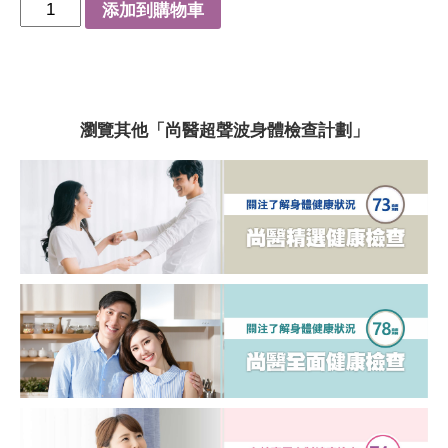
添加到購物車
總/高密度膽固醇比率
三酸甘油脂
血液檢查
瀏覽其他「尚醫超聲波身體檢查計劃」
白血球
中性白血球
淋巴球
單核白血球
嗜酸性白血球
嗜鹼性白血球
紅血球
血紅蛋白
紅血球壓積量
平均血容積
平均血紅蛋白