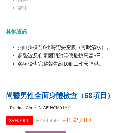
體重
血壓
脈搏率
其他資訊
血氧
病歷評估問卷
抽血採樣前8小時需要空腹（可喝清水）。
超聲波及心電圖預約等候最快只需5日。
心血管硬化程度
各項檢查完整報告約10個工作天提供。
中心動脈硬化程度指標(AVI)
上臂動脈硬化程度指標(API)
尚醫男性全面身體檢查（68項目）
血脂
（Product Code: D-GE-HCM01***）
總膽固醇
HK$2,880
35% OFF
HK$4,450
高密度膽固醇
低密度膽固醇