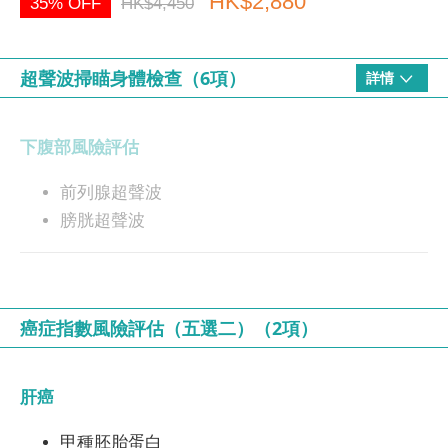
HK$2,880
35% OFF
HK$4,450
超聲波掃瞄身體檢查（6項）
詳情
下腹部風險評估
前列腺超聲波
膀胱超聲波
上腹部風險評估
癌症指數風險評估（五選二）（2項）
胰臟超聲波
脾臟超聲波
肝癌
脂肪肝風險評估
甲種胚胎蛋白