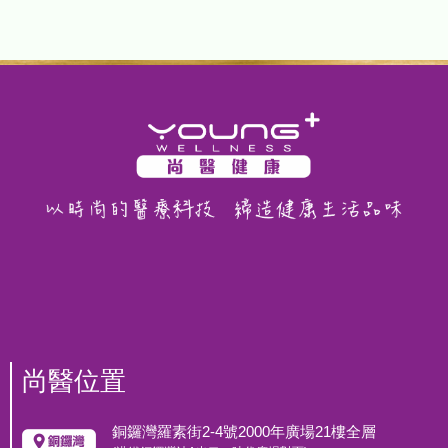
e
c
k
F
i
t
n
e
s
s
運
動
潛
能/
尚醫位置
營
養
銅鑼灣羅素街2-4號2000年廣場21樓全層