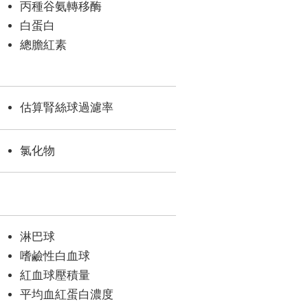
丙種谷氨轉移酶
白蛋白
總膽紅素
估算腎絲球過濾率
氯化物
淋巴球
嗜鹼性白血球
紅血球壓積量
平均血紅蛋白濃度