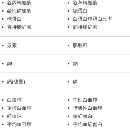
谷丙轉氨酶
谷草轉氨酶
鹼性磷酸酶
總蛋白
球蛋白
白蛋白球蛋白比率
直接膽紅素
間接膽紅素
尿素
肌酸酐
鉀
鈉
鈣(總量)
磷
白血球
中性白血球
單核白血球
嗜酸性白血球
紅血球
血紅蛋白
平均血容積
平均血紅蛋白