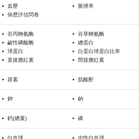
血壓
脈搏率
病歷評估問卷
谷丙轉氨酶
谷草轉氨酶
鹼性磷酸酶
總蛋白
球蛋白
白蛋白球蛋白比率
直接膽紅素
間接膽紅素
尿素
肌酸酐
鉀
鈉
鈣(總量)
磷
白血球
中性白血球