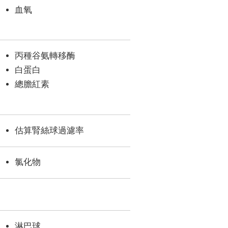
血氧
丙種谷氨轉移酶
白蛋白
總膽紅素
估算腎絲球過濾率
氯化物
淋巴球