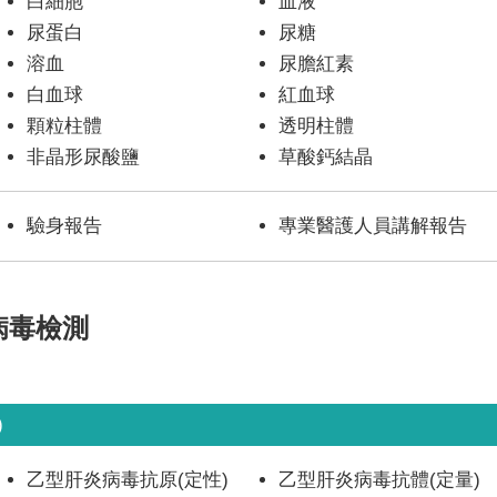
白細胞
血液
尿蛋白
尿糖
溶血
尿膽紅素
白血球
紅血球
顆粒柱體
透明柱體
非晶形尿酸鹽
草酸鈣結晶
驗身報告
專業醫護人員講解報告
病毒檢測
)
乙型肝炎病毒抗原(定性)
乙型肝炎病毒抗體(定量)