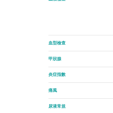
血型檢查
甲狀腺
炎症指數
痛風
尿液常規