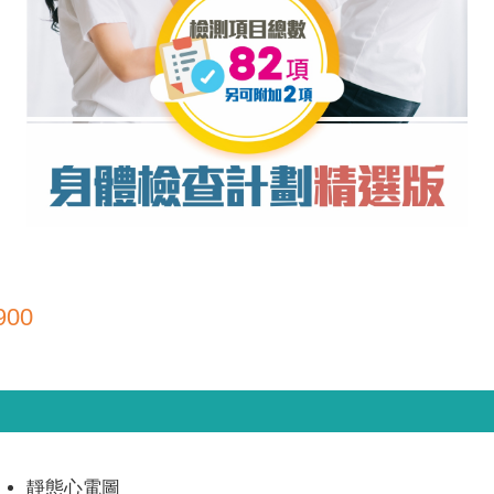
」
900
靜態心電圖