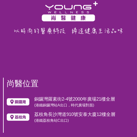
尚醫位置
銅鑼灣羅素街2-4號2000年廣場21樓全層
(港鐵銅鑼灣站A出口，時代廣場對面)
荔枝角長沙灣道910號安泰大廈12樓全層
(港鐵荔枝角站C出口)