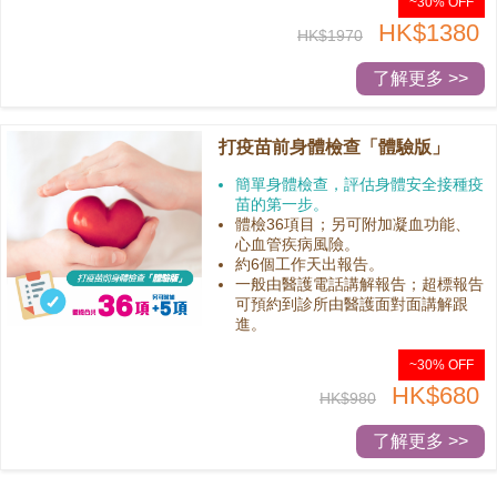
~30% OFF
HK$1380
HK$1970
了解更多 >>
打疫苗前身體檢查「體驗版」
簡單身體檢查，評估身體安全接種疫
苗的第一步。
體檢36項目；另可附加凝血功能、
心血管疾病風險。
約6個工作天出報告。
一般由醫護電話講解報告；超標報告
可預約到診所由醫護面對面講解跟
進。
~30% OFF
HK$680
HK$980
了解更多 >>