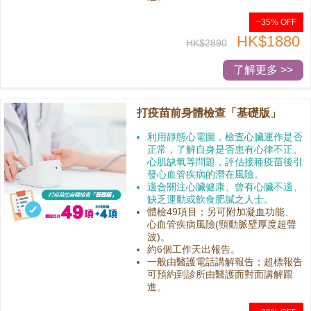
~35% OFF
HK$1880
HK$2890
了解更多 >>
打疫苗前身體檢查「基礎版」
利用靜態心電圖，檢查心臟運作是否
正常，了解自身是否患有心律不正、
心肌缺氧等問題，評估接種疫苗後引
發心血管疾病的潛在風險。
適合關注心臟健康、曾有心臟不適、
缺乏運動或飲食肥膩之人士。
體檢49項目；另可附加凝血功能、
心血管疾病風險(頸動脈壁厚度超聲
波)。
約6個工作天出報告。
一般由醫護電話講解報告；超標報告
可預約到診所由醫護面對面講解跟
進。