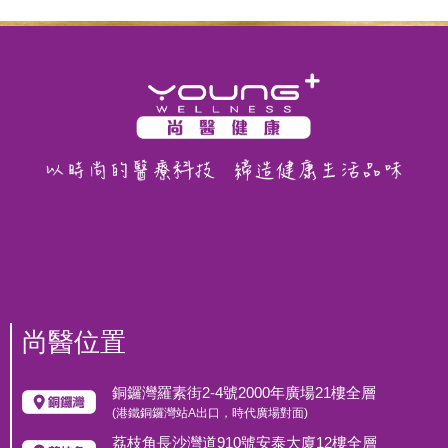
尚醫位置
銅鑼灣羅素街2-4號2000年廣場21樓全層
(港鐵銅鑼灣站A出口，時代廣場對面)
荔枝角長沙灣道910號安泰大廈12樓全層