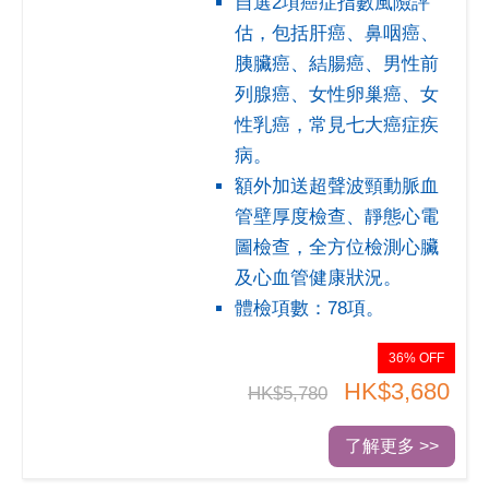
自選2項癌症指數風險評
估，包括肝癌、鼻咽癌、
胰臟癌、結腸癌、男性前
列腺癌、女性卵巢癌、女
性乳癌，常見七大癌症疾
病。
額外加送超聲波頸動脈血
管壁厚度檢查、靜態心電
圖檢查，全方位檢測心臟
及心血管健康狀況。
體檢項數：78項。
36% OFF
HK$3,680
HK$5,780
了解更多 >>