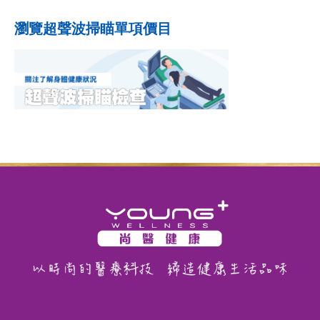
瀏覽超聲波掃瞄單項價目