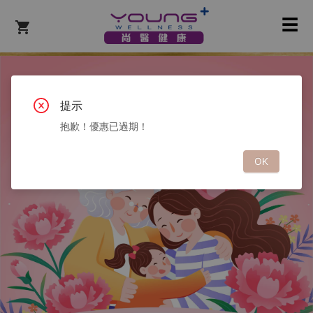
☰
提示
抱歉！優惠已過期！
OK