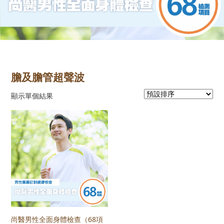
膽及膽管超聲波
顯示單個結果
尚醫男性全面身體檢查（68項