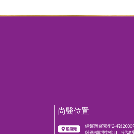
合
式
⾝
體
檢
查
數
量
尚醫位置
銅鑼灣羅素街2-4號200
(港鐵銅鑼灣站A出口，時代廣場