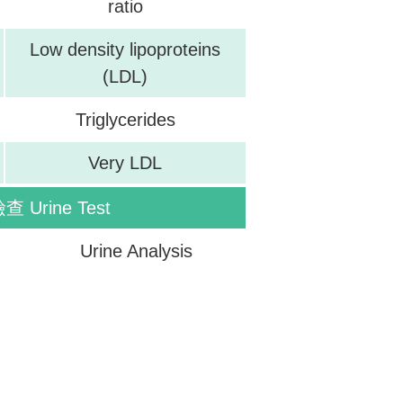
ratio
Low density lipoproteins
(LDL)
Triglycerides
Very LDL
 Urine Test
Urine Analysis