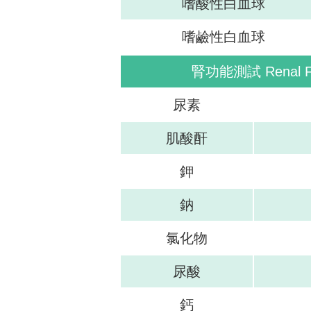
嗜酸性白血球
嗜鹼性白血球
腎功能測試 Renal Fun
尿素
肌酸酐
鉀
鈉
氯化物
尿酸
鈣