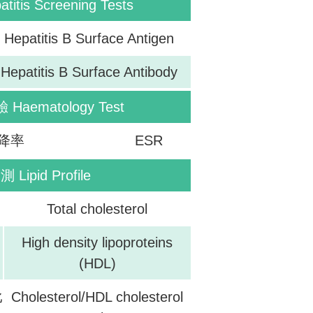
tis Screening Tests
Hepatitis B Surface Antigen
Hepatitis B Surface Antibody
aematology Test
降率
ESR
Lipid Profile
Total cholesterol
High density lipoproteins
(HDL)
比
Cholesterol/HDL cholesterol