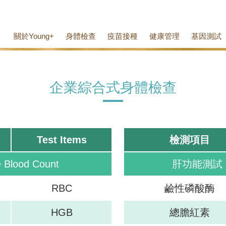
關於Young+
身體檢查
疫苗接種
健康管理
基因測試
企業綜合式⾝體檢查
Test Items
檢測項目
Blood Count
肝功能測試 Liv
RBC
鹼性磷酸酶
HGB
總膽紅素