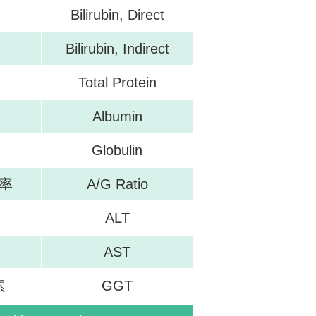
Bilirubin, Direct
Bilirubin, Indirect
Total Protein
Albumin
Globulin
率
A/G Ratio
ALT
AST
素
GGT