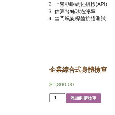
上臂動脈硬化指標(API)
估算腎絲球過濾率
幽門螺旋桿菌抗體測試
企業綜合式⾝體檢查
$
1,800.00
企
添加到購物車
業
綜